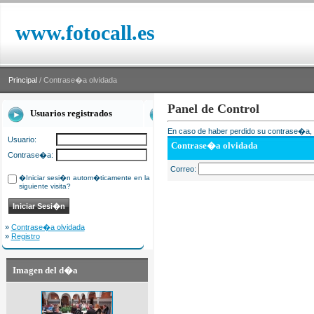
www.fotocall.es
Principal
/ Contrase�a olvidada
Panel de Control
Usuarios registrados
En caso de haber perdido su contrase�a, i
Usuario:
Contrase�a olvidada
Contrase�a:
Correo:
�Iniciar sesi�n autom�ticamente en la
siguiente visita?
»
Contrase�a olvidada
»
Registro
Imagen del d�a