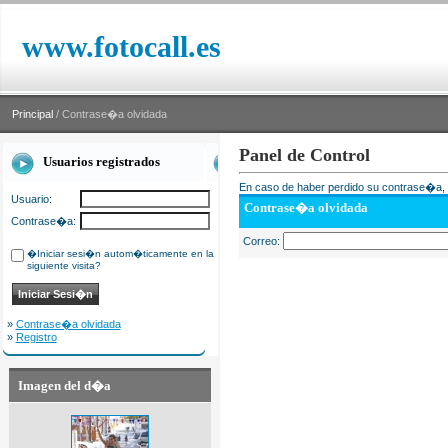
www.fotocall.es
Principal
/ Contrase�a olvidada
Panel de Control
Usuarios registrados
En caso de haber perdido su contrase�a, i
Usuario:
Contrase�a olvidada
Contrase�a:
Correo:
�Iniciar sesi�n autom�ticamente en la
siguiente visita?
»
Contrase�a olvidada
»
Registro
Imagen del d�a