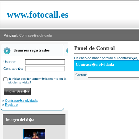
www.fotocall.es
Principal
/ Contrase�a olvidada
Panel de Control
Usuarios registrados
En caso de haber perdido su contrase�a, i
Usuario:
Contrase�a olvidada
Contrase�a:
Correo:
�Iniciar sesi�n autom�ticamente en la
siguiente visita?
»
Contrase�a olvidada
»
Registro
Imagen del d�a