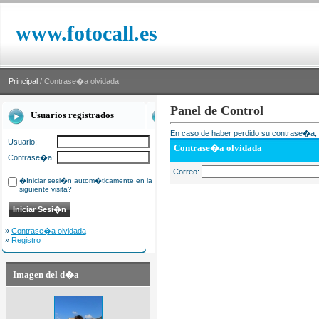
www.fotocall.es
Principal
/ Contrase�a olvidada
Panel de Control
Usuarios registrados
En caso de haber perdido su contrase�a, i
Usuario:
Contrase�a olvidada
Contrase�a:
Correo:
�Iniciar sesi�n autom�ticamente en la
siguiente visita?
»
Contrase�a olvidada
»
Registro
Imagen del d�a