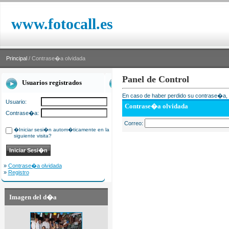
www.fotocall.es
Principal
/ Contrase�a olvidada
Panel de Control
Usuarios registrados
En caso de haber perdido su contrase�a, i
Usuario:
Contrase�a olvidada
Contrase�a:
Correo:
�Iniciar sesi�n autom�ticamente en la
siguiente visita?
»
Contrase�a olvidada
»
Registro
Imagen del d�a