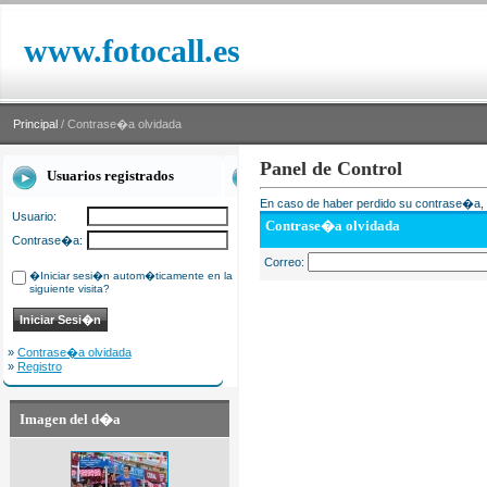
www.fotocall.es
Principal
/ Contrase�a olvidada
Panel de Control
Usuarios registrados
En caso de haber perdido su contrase�a, i
Usuario:
Contrase�a olvidada
Contrase�a:
Correo:
�Iniciar sesi�n autom�ticamente en la
siguiente visita?
»
Contrase�a olvidada
»
Registro
Imagen del d�a