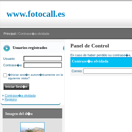
www.fotocall.es
Principal
/ Contrase�a olvidada
Panel de Control
Usuarios registrados
En caso de haber perdido su contrase�a, i
Usuario:
Contrase�a olvidada
Contrase�a:
Correo:
�Iniciar sesi�n autom�ticamente en la
siguiente visita?
»
Contrase�a olvidada
»
Registro
Imagen del d�a