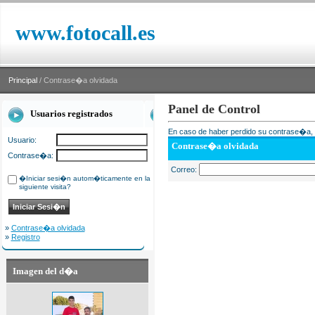
www.fotocall.es
Principal
/ Contrase�a olvidada
Panel de Control
Usuarios registrados
En caso de haber perdido su contrase�a, i
Usuario:
Contrase�a olvidada
Contrase�a:
Correo:
�Iniciar sesi�n autom�ticamente en la
siguiente visita?
»
Contrase�a olvidada
»
Registro
Imagen del d�a