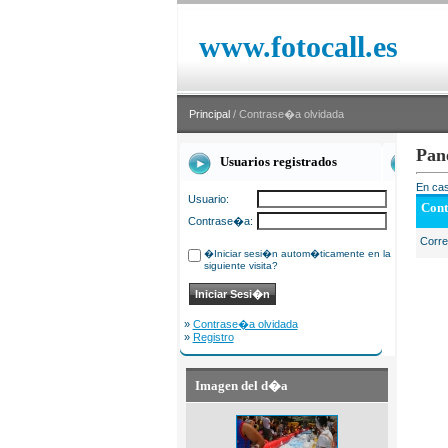
www.fotocall.es
Principal
/ Contrase�a olvidada
Pan
Usuarios registrados
En cas
Usuario:
Cont
Contrase�a:
Corr
�Iniciar sesi�n autom�ticamente en la
siguiente visita?
»
Contrase�a olvidada
»
Registro
Imagen del d�a