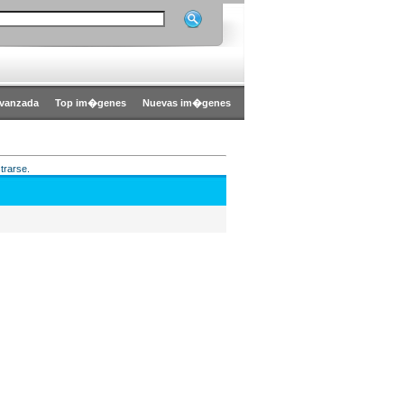
vanzada
Top im�genes
Nuevas im�genes
trarse.