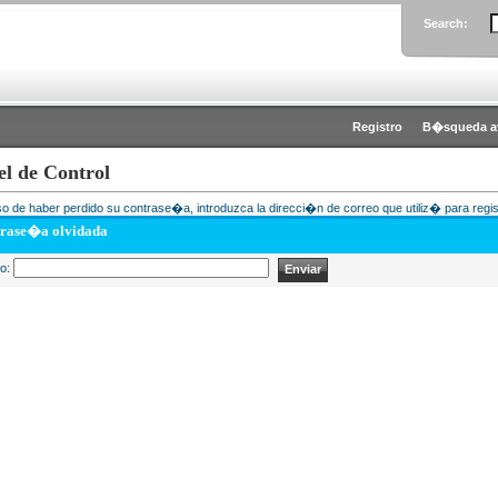
Search:
Registro
B�squeda a
el de Control
o de haber perdido su contrase�a, introduzca la direcci�n de correo que utiliz� para regis
rase�a olvidada
eo: