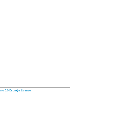
nto 3.0 Espa�a License
.