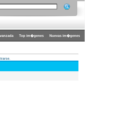
vanzada
Top im�genes
Nuevas im�genes
trarse.