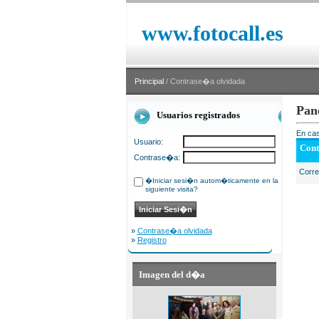
www.fotocall.es
Principal
/ Contrase�a olvidada
Pan
Usuarios registrados
En cas
Usuario:
Cont
Contrase�a:
Corr
�Iniciar sesi�n autom�ticamente en la
siguiente visita?
»
Contrase�a olvidada
»
Registro
Imagen del d�a