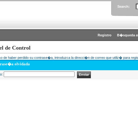
Search:
Registro
B�squeda a
el de Control
o de haber perdido su contrase�a, introduzca la direcci�n de correo que utiliz� para regis
rase�a olvidada
eo: