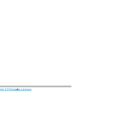
nto 3.0 Espa�a License
.