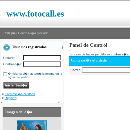
www.fotocall.es
Principal
/ Contrase�a olvidada
Panel de Control
Usuarios registrados
En caso de haber perdido su contrase�a, i
Usuario:
Contrase�a olvidada
Contrase�a:
Correo:
�Iniciar sesi�n autom�ticamente en la
siguiente visita?
»
Contrase�a olvidada
»
Registro
Imagen del d�a