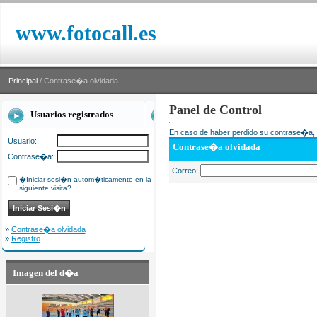
www.fotocall.es
Principal
/ Contrase�a olvidada
Panel de Control
Usuarios registrados
En caso de haber perdido su contrase�a, i
Usuario:
Contrase�a olvidada
Contrase�a:
Correo:
�Iniciar sesi�n autom�ticamente en la
siguiente visita?
»
Contrase�a olvidada
»
Registro
Imagen del d�a