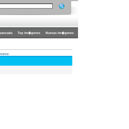
vanzada
Top im�genes
Nuevas im�genes
trarse.