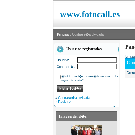
www.fotocall.es
Principal
/ Contrase�a olvidada
Pan
Usuarios registrados
En cas
Usuario:
Cont
Contrase�a:
Corr
�Iniciar sesi�n autom�ticamente en la
siguiente visita?
»
Contrase�a olvidada
»
Registro
Imagen del d�a