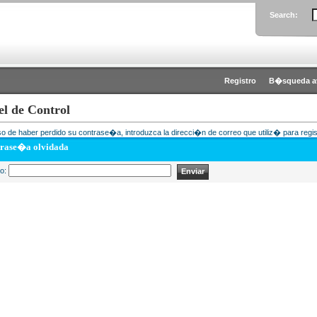
Search:
Registro
B�squeda a
el de Control
o de haber perdido su contrase�a, introduzca la direcci�n de correo que utiliz� para regis
rase�a olvidada
eo: