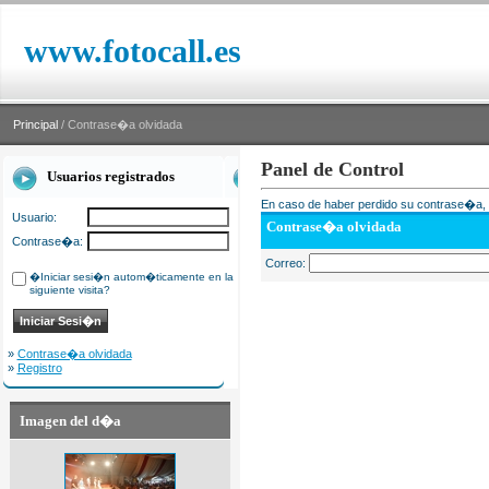
www.fotocall.es
Principal
/ Contrase�a olvidada
Panel de Control
Usuarios registrados
En caso de haber perdido su contrase�a, i
Usuario:
Contrase�a olvidada
Contrase�a:
Correo:
�Iniciar sesi�n autom�ticamente en la
siguiente visita?
»
Contrase�a olvidada
»
Registro
Imagen del d�a