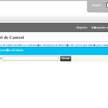
Search:
Registro
B�squeda a
el de Control
o de haber perdido su contrase�a, introduzca la direcci�n de correo que utiliz� para regis
rase�a olvidada
eo: