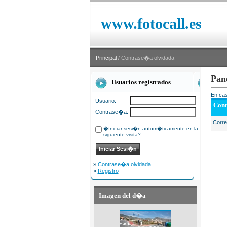
www.fotocall.es
Principal
/ Contrase�a olvidada
Pan
Usuarios registrados
En cas
Usuario:
Cont
Contrase�a:
Corr
�Iniciar sesi�n autom�ticamente en la
siguiente visita?
»
Contrase�a olvidada
»
Registro
Imagen del d�a