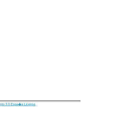
nto 3.0 Espa�a License
.