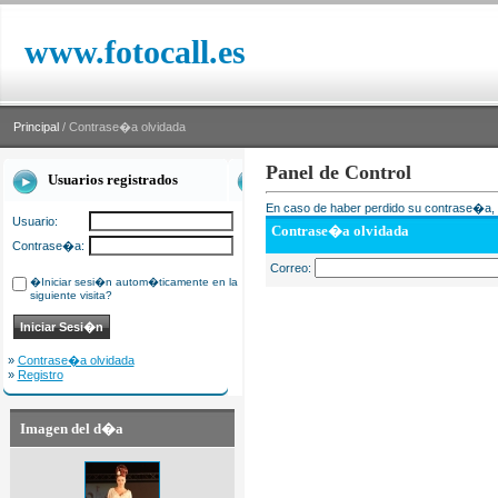
www.fotocall.es
Principal
/ Contrase�a olvidada
Panel de Control
Usuarios registrados
En caso de haber perdido su contrase�a, i
Usuario:
Contrase�a olvidada
Contrase�a:
Correo:
�Iniciar sesi�n autom�ticamente en la
siguiente visita?
»
Contrase�a olvidada
»
Registro
Imagen del d�a