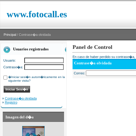
www.fotocall.es
Principal
/ Contrase�a olvidada
Panel de Control
Usuarios registrados
En caso de haber perdido su contrase�a, i
Usuario:
Contrase�a olvidada
Contrase�a:
Correo:
�Iniciar sesi�n autom�ticamente en la
siguiente visita?
»
Contrase�a olvidada
»
Registro
Imagen del d�a