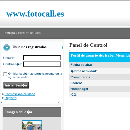
www.fotocall.es
Principal
/ Perfil de usuario
Panel de Control
Usuarios registrados
Perfil de usuario de: Isabel Menend
Usuario:
Contrase�a:
Fecha de alta:
�ltima actividad:
�Iniciar sesi�n autom�ticamente en la
siguiente visita?
Comentarios:
Correo:
Homepage:
»
Contrase�a olvidada
ICQ:
»
Registro
Imagen del d�a