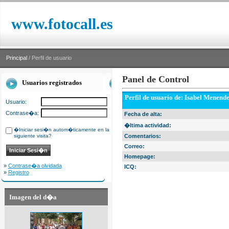
www.fotocall.es
Principal
/ Perfil de usuario
Panel de Control
Usuarios registrados
Perfil de usuario de: Isabel Menend
Usuario:
Contrase�a:
Fecha de alta:
�ltima actividad:
�Iniciar sesi�n autom�ticamente en la
siguiente visita?
Comentarios:
Correo:
Homepage:
»
Contrase�a olvidada
ICQ:
»
Registro
Imagen del d�a