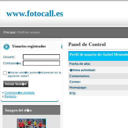
www.fotocall.es
Principal
/ Perfil de usuario
Panel de Control
Usuarios registrados
Perfil de usuario de: Isabel Menend
Usuario:
Contrase�a:
Fecha de alta:
�ltima actividad:
�Iniciar sesi�n autom�ticamente en la
siguiente visita?
Comentarios:
Correo:
Homepage:
»
Contrase�a olvidada
ICQ:
»
Registro
Imagen del d�a