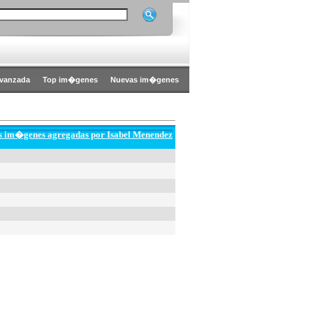
vanzada
Top im�genes
Nuevas im�genes
as im�genes agregadas por Isabel Menendez