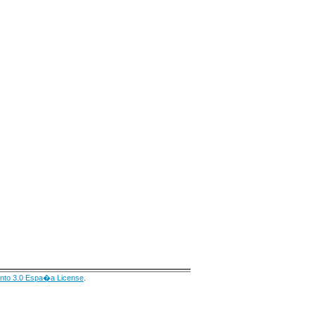
nto 3.0 Espa�a License
.