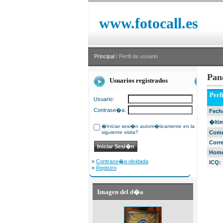
www.fotocall.es
Principal
/ Perfil de usuario
Pan
Usuarios registrados
Perf
Usuario:
Contrase�a:
Fecha
�ltim
�Iniciar sesi�n autom�ticamente en la
siguiente visita?
Come
Corr
Home
»
Contrase�a olvidada
ICQ:
»
Registro
Imagen del d�a