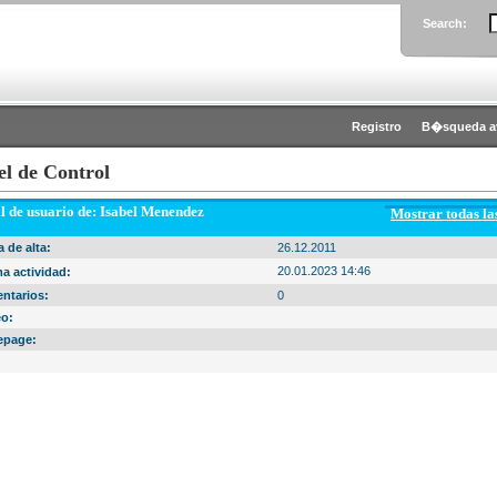
Search:
Registro
B�squeda a
el de Control
il de usuario de: Isabel Menendez
Mostrar todas l
 de alta:
26.12.2011
20.01.2023 14:46
a actividad:
ntarios:
0
eo:
page: