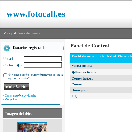
www.fotocall.es
Principal
/ Perfil de usuario
Panel de Control
Usuarios registrados
Perfil de usuario de: Isabel Menend
Usuario:
Contrase�a:
Fecha de alta:
�ltima actividad:
�Iniciar sesi�n autom�ticamente en la
siguiente visita?
Comentarios:
Correo:
Homepage:
»
Contrase�a olvidada
ICQ:
»
Registro
Imagen del d�a