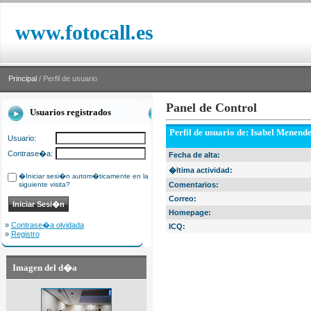
www.fotocall.es
Principal
/ Perfil de usuario
Panel de Control
Usuarios registrados
Perfil de usuario de: Isabel Menend
Usuario:
Contrase�a:
Fecha de alta:
�ltima actividad:
�Iniciar sesi�n autom�ticamente en la
siguiente visita?
Comentarios:
Correo:
Homepage:
»
Contrase�a olvidada
ICQ:
»
Registro
Imagen del d�a