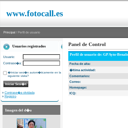
www.fotocall.es
Principal
/ Perfil de usuario
Panel de Control
Usuarios registrados
Perfil de usuario de: GP Ayto-Bena
Usuario:
Contrase�a:
Fecha de alta:
�ltima actividad:
�Iniciar sesi�n autom�ticamente en la
siguiente visita?
Comentarios:
Correo:
Homepage:
»
Contrase�a olvidada
ICQ:
»
Registro
Imagen del d�a