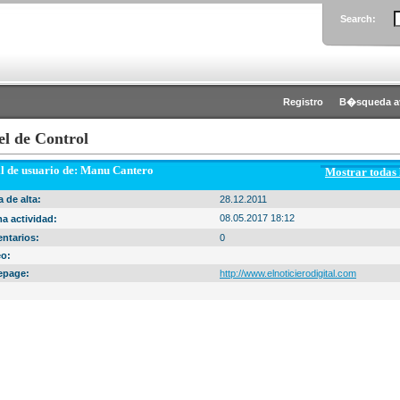
Search:
Registro
B�squeda a
el de Control
il de usuario de: Manu Cantero
Mostrar todas
 de alta:
28.12.2011
08.05.2017 18:12
a actividad:
ntarios:
0
eo:
page:
http://www.elnoticierodigital.com