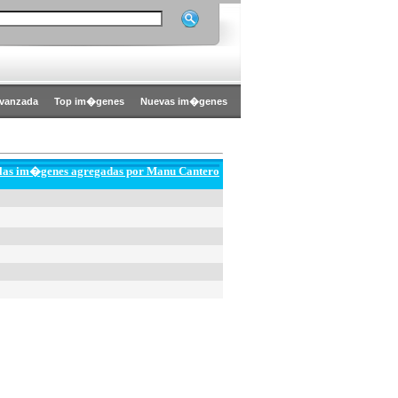
vanzada
Top im�genes
Nuevas im�genes
 las im�genes agregadas por Manu Cantero