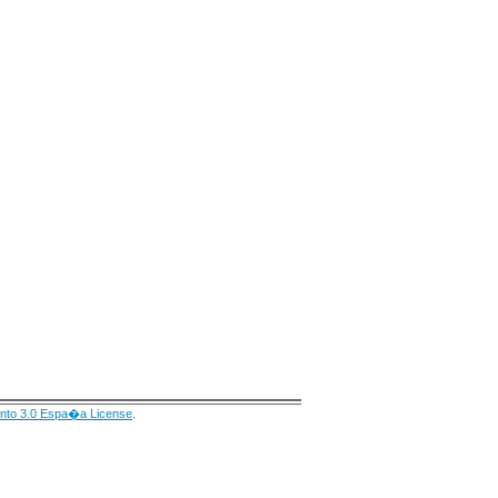
nto 3.0 Espa�a License
.