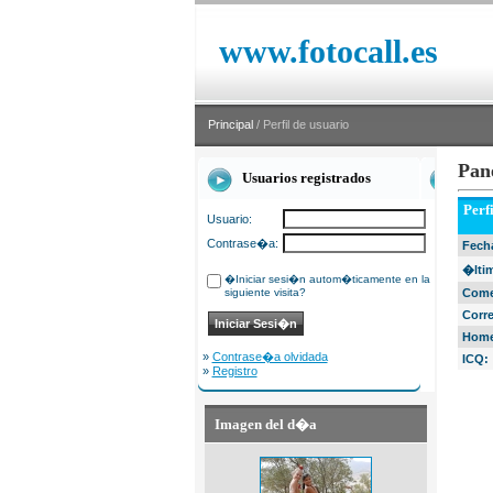
www.fotocall.es
Principal
/ Perfil de usuario
Pan
Usuarios registrados
Perf
Usuario:
Contrase�a:
Fecha
�ltim
�Iniciar sesi�n autom�ticamente en la
siguiente visita?
Come
Corr
Home
»
Contrase�a olvidada
ICQ:
»
Registro
Imagen del d�a