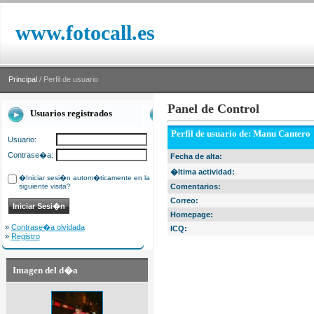
www.fotocall.es
Principal
/ Perfil de usuario
Panel de Control
Usuarios registrados
Perfil de usuario de: Manu Cantero
Usuario:
Contrase�a:
Fecha de alta:
�ltima actividad:
�Iniciar sesi�n autom�ticamente en la
siguiente visita?
Comentarios:
Correo:
Homepage:
»
Contrase�a olvidada
ICQ:
»
Registro
Imagen del d�a