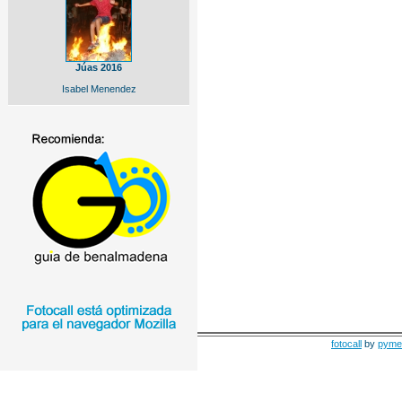
Júas 2016
Isabel Menendez
fotocall
by
pyme