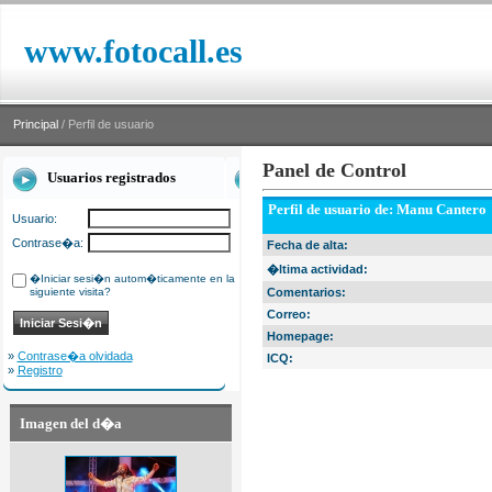
www.fotocall.es
Principal
/ Perfil de usuario
Panel de Control
Usuarios registrados
Perfil de usuario de: Manu Cantero
Usuario:
Contrase�a:
Fecha de alta:
�ltima actividad:
�Iniciar sesi�n autom�ticamente en la
siguiente visita?
Comentarios:
Correo:
Homepage:
»
Contrase�a olvidada
ICQ:
»
Registro
Imagen del d�a