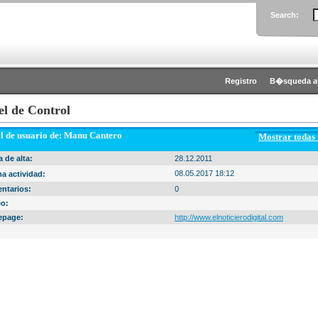
Search:
Registro
B�squeda a
el de Control
il de usuario de: Manu Cantero
Mostrar todas
 de alta:
28.12.2011
08.05.2017 18:12
a actividad:
ntarios:
0
eo:
page:
http://www.elnoticierodigital.com