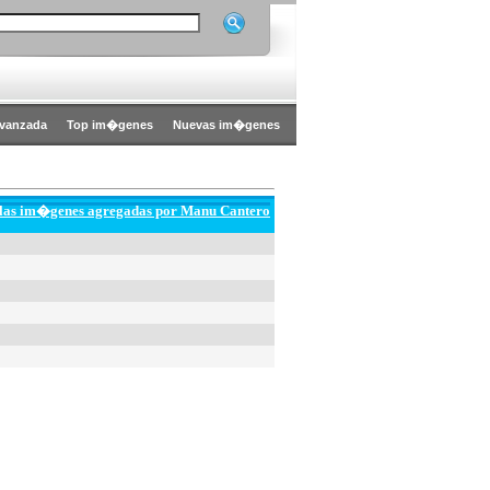
vanzada
Top im�genes
Nuevas im�genes
 las im�genes agregadas por Manu Cantero