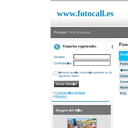
www.fotocall.es
Principal
/ Perfil de usuario
Pan
Usuarios registrados
Perf
Usuario:
Contrase�a:
Fecha
�ltim
�Iniciar sesi�n autom�ticamente en la
siguiente visita?
Come
Corr
Home
»
Contrase�a olvidada
ICQ:
»
Registro
Imagen del d�a