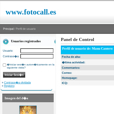
www.fotocall.es
Principal
/ Perfil de usuario
Panel de Control
Usuarios registrados
Perfil de usuario de: Manu Cantero
Usuario:
Contrase�a:
Fecha de alta:
�ltima actividad:
�Iniciar sesi�n autom�ticamente en la
siguiente visita?
Comentarios:
Correo:
Homepage:
»
Contrase�a olvidada
ICQ:
»
Registro
Imagen del d�a