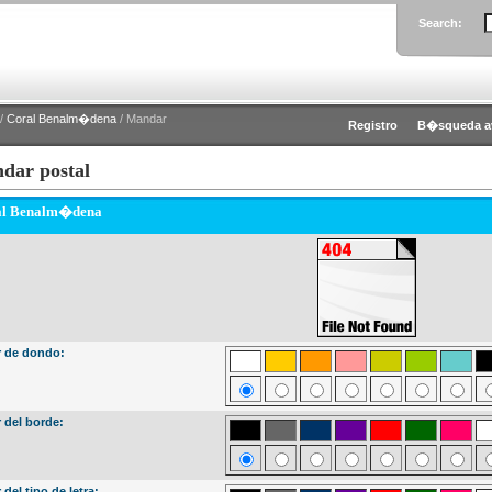
Search:
/
Coral Benalm�dena
/ Mandar
Registro
B�squeda a
dar postal
al Benalm�dena
r de dondo:
 del borde:
 del tipo de letra: