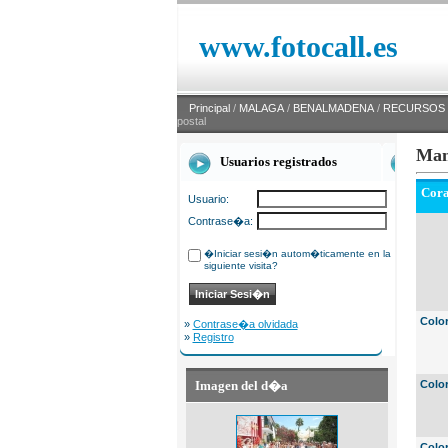
www.fotocall.es
Principal
/
MALAGA
/
BENALMADENA
/
RECURSOS
postal
Man
Usuarios registrados
Cor
Usuario:
Contrase�a:
�Iniciar sesi�n autom�ticamente en la
siguiente visita?
Colo
»
Contrase�a olvidada
»
Registro
Imagen del d�a
Color
Color