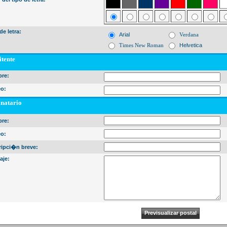
de letra:
Arial
Verdana
Times New Roman
Helvetica
tente
re:
eo:
inatario
re:
eo:
ripci�n breve:
aje: