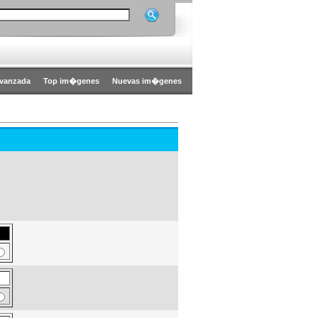
vanzada
Top im�genes
Nuevas im�genes