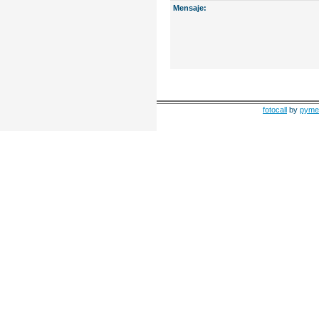
Mensaje:
fotocall
by
pyme