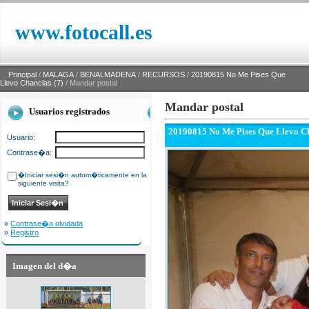
www.fotocall.es
Principal
/
MALAGA
/
BENALMADENA
/
RECURSOS
/
20190815 No Me Pises Que
Llevo Chanclas (7)
/ Mandar postal
Mandar postal
Usuarios registrados
20190815 No Me Pises Que Llevo Ch
Usuario:
Contrase�a:
�Iniciar sesi�n autom�ticamente en la
siguiente visita?
»
Contrase�a olvidada
»
Registro
Imagen del d�a