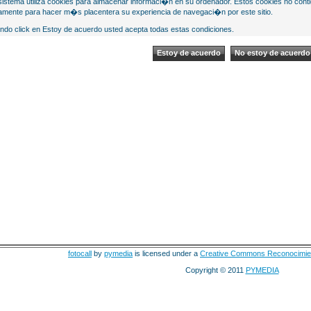
sistema utiliza cookies para almacenar informaci�n en su ordenador. Estos cookies no cont
mente para hacer m�s placentera su experiencia de navegaci�n por este sitio.
ndo click en Estoy de acuerdo usted acepta todas estas condiciones.
fotocall
by
pymedia
is licensed under a
Creative Commons Reconocimie
Copyright © 2011
PYMEDIA