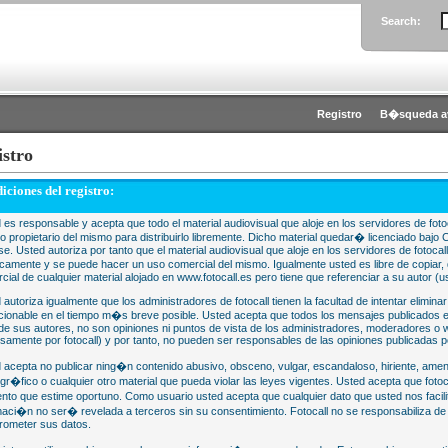
Search:
Registro
B�squeda a
istro
iciones del registro:
 es responsable y acepta que todo el material audiovisual que aloje en los servidores de fotoc
 o propietario del mismo para distribuirlo libremente. Dicho material quedar� licenciado 
se. Usted autoriza por tanto que el material audiovisual que aloje en los servidores de fotocal
camente y se puede hacer un uso comercial del mismo. Igualmente usted es libre de copiar, d
cial de cualquier material alojado en www.fotocall.es pero tiene que referenciar a su autor (us
 autoriza igualmente que los administradores de fotocall tienen la facultad de intentar eliminar
cionable en el tiempo m�s breve posible. Usted acepta que todos los mensajes publicados en
 de sus autores, no son opiniones ni puntos de vista de los administradores, moderadores 
samente por fotocall) y por tanto, no pueden ser responsables de las opiniones publicadas po
 acepta no publicar ning�n contenido abusivo, obsceno, vulgar, escandaloso, hiriente, ame
gr�fico o cualquier otro material que pueda violar las leyes vigentes. Usted acepta que fotoca
to que estime oportuno. Como usuario usted acepta que cualquier dato que usted nos faci
maci�n no ser� revelada a terceros sin su consentimiento. Fotocall no se responsabiliza d
ometer sus datos.