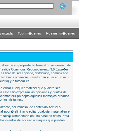
vanzada
Top im�genes
Nuevas im�genes
all es de su propiedad o tiene el cosentimiento del
bajo Creative Commons Reconocimiento 3.0 Espa�a
l es libre de ser copiado, distribuido, comunicado
istribuir, comunicar, transformar y hacer un uso
uario) y a fotocall.es.
 o editar cualquier material que pudiera ser
 este sitio expresan las opiniones y puntos de
o webmasters (excepto aquellos mensajes creados
r los visitantes.
nazante, calumnioso, de contenido sexual o
ll podr� eliminar o editar cualquier material en el
lite ser� almacenado en una base de datos. Esta
e los intentos de acceso o ataques que puedan