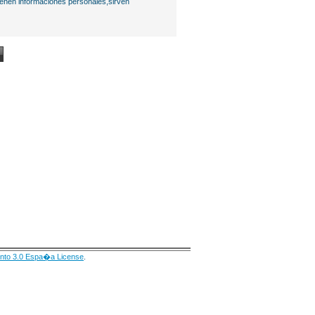
ienen informaciones personales,sirven
nto 3.0 Espa�a License
.