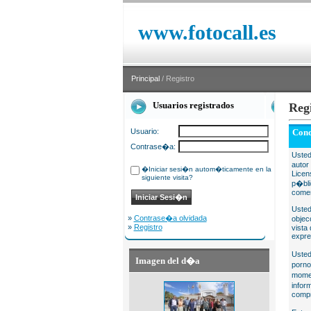
www.fotocall.es
Principal
/ Registro
Usuarios registrados
Reg
Usuario:
Cond
Contrase�a:
Usted
autor
�Iniciar sesi�n autom�ticamente en la
Licen
siguiente visita?
p�bli
comer
Usted
»
Contrase�a olvidada
objec
»
Registro
vista
expre
Usted
Imagen del d�a
porno
momen
infor
compr