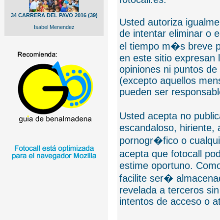
34 CARRERA DEL PAVO 2016 (39)
Usted autoriza igualmen
Isabel Menendez
de intentar eliminar o 
el tiempo m�s breve p
en este sitio expresan 
opiniones ni puntos de
(excepto aquellos mens
pueden ser responsable
Usted acepta no public
escandaloso, hiriente,
pornogr�fico o cualquie
acepta que fotocall po
estime oportuno. Como
facilite ser� almacen
revelada a terceros sin
intentos de acceso o 