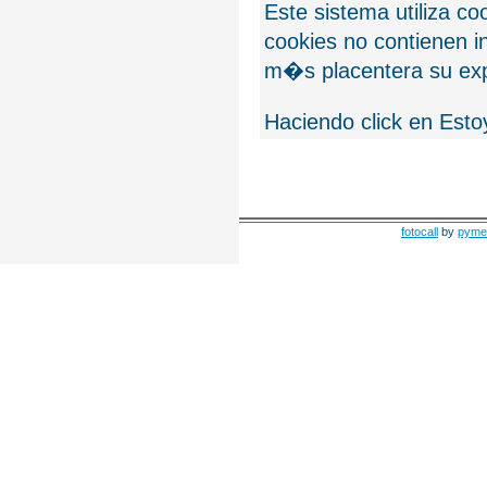
Este sistema utiliza c
cookies no contienen 
m�s placentera su exp
Haciendo click en Esto
fotocall
by
pyme