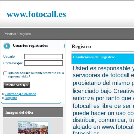
www.fotocall.es
Principal
/ Registro
Usuarios registrados
Registro
Usuario:
Condiciones del registro:
Contrase�a:
Usted es responsable y
�Iniciar sesi�n autom�ticamente en la
servidores de fotocall 
siguiente visita?
propietario del mismo p
licenciado bajo Creat
»
Contrase�a olvidada
autoriza por tanto que 
»
Registro
fotocall es libre de se
puede hacer un uso com
Imagen del d�a
distribuir, comunicar, 
alojado en www.fotocall
fotocall.es.