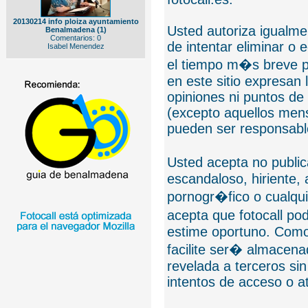
20130214 info ploiza ayuntamiento
Usted autoriza igualmen
Benalmadena (1)
Comentarios: 0
de intentar eliminar o 
Isabel Menendez
el tiempo m�s breve p
en este sitio expresan 
opiniones ni puntos de
(excepto aquellos mens
pueden ser responsable
Usted acepta no public
escandaloso, hiriente,
pornogr�fico o cualquie
acepta que fotocall po
estime oportuno. Como
facilite ser� almacen
revelada a terceros sin
intentos de acceso o 