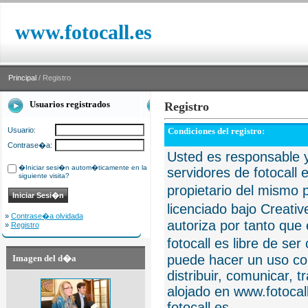
www.fotocall.es
Principal
/ Registro
Usuarios registrados
Registro
Usuario:
Condiciones del registro:
Contrase�a:
Usted es responsable y
�Iniciar sesi�n autom�ticamente en la
servidores de fotocall 
siguiente visita?
propietario del mismo p
licenciado bajo Creat
»
Contrase�a olvidada
autoriza por tanto que 
»
Registro
fotocall es libre de se
puede hacer un uso com
Imagen del d�a
distribuir, comunicar, 
alojado en www.fotocall
fotocall.es.