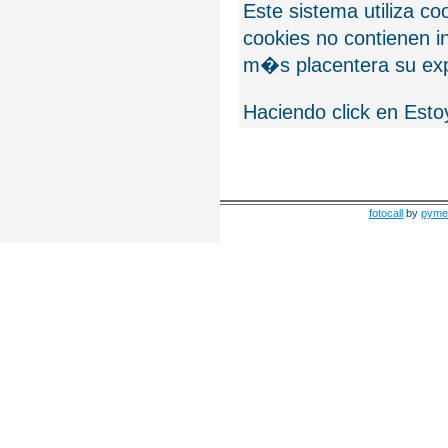
Este sistema utiliza c
cookies no contienen 
m�s placentera su exp
Haciendo click en Esto
fotocall
by
pyme