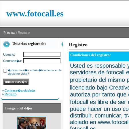
www.fotocall.es
Principal
/ Registro
Usuarios registrados
Registro
Usuario:
Condiciones del registro:
Contrase�a:
Usted es responsable y
�Iniciar sesi�n autom�ticamente en la
servidores de fotocall 
siguiente visita?
propietario del mismo p
licenciado bajo Creat
»
Contrase�a olvidada
autoriza por tanto que 
»
Registro
fotocall es libre de se
puede hacer un uso com
Imagen del d�a
distribuir, comunicar, 
alojado en www.fotocall
fotocall.es.