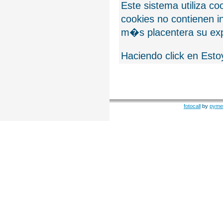
Este sistema utiliza c
cookies no contienen 
m�s placentera su exp
Haciendo click en Esto
fotocall
by
pyme