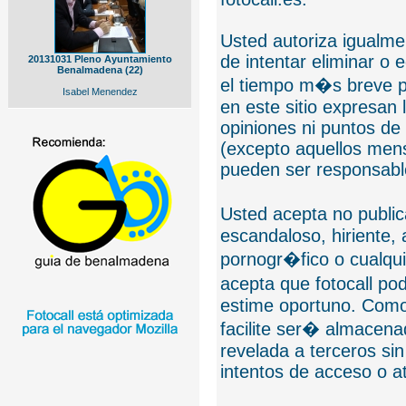
Usted autoriza igualmen
de intentar eliminar o 
20131031 Pleno Ayuntamiento
Benalmadena (22)
el tiempo m�s breve p
Isabel Menendez
en este sitio expresan 
opiniones ni puntos de
(excepto aquellos mens
pueden ser responsable
Usted acepta no public
escandaloso, hiriente,
pornogr�fico o cualquie
acepta que fotocall po
estime oportuno. Como
facilite ser� almacen
revelada a terceros sin
intentos de acceso o 