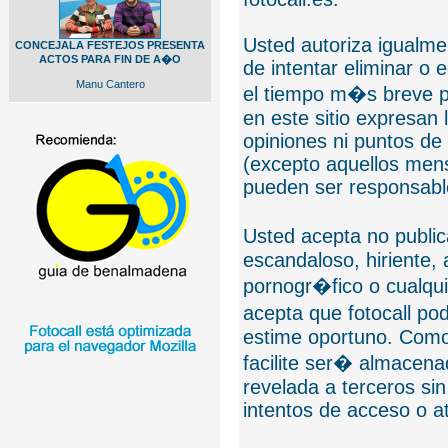
Usted autoriza igualmen
CONCEJALA FESTEJOS PRESENTA
ACTOS PARA FIN DE A�O
de intentar eliminar o 
Manu Cantero
el tiempo m�s breve p
en este sitio expresan 
opiniones ni puntos de
(excepto aquellos mens
pueden ser responsable
Usted acepta no public
escandaloso, hiriente,
pornogr�fico o cualquie
acepta que fotocall po
estime oportuno. Como
facilite ser� almacen
revelada a terceros sin
intentos de acceso o 