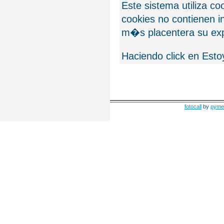
Este sistema utiliza c
cookies no contienen 
m�s placentera su exp
Haciendo click en Esto
fotocall
by
pyme