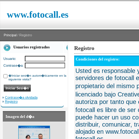
www.fotocall.es
Principal
/ Registro
Usuarios registrados
Registro
Usuario:
Condiciones del registro:
Contrase�a:
Usted es responsable y
�Iniciar sesi�n autom�ticamente en la
servidores de fotocall 
siguiente visita?
propietario del mismo p
licenciado bajo Creat
»
Contrase�a olvidada
autoriza por tanto que 
»
Registro
fotocall es libre de se
puede hacer un uso com
Imagen del d�a
distribuir, comunicar, 
alojado en www.fotocall
fotocall.es.