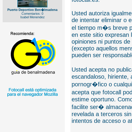
Puerto Deportivo Ben�lmadena
Usted autoriza igualmen
Comentarios: 0
Isabel Menendez
de intentar eliminar o 
el tiempo m�s breve p
en este sitio expresan 
opiniones ni puntos de
(excepto aquellos mens
pueden ser responsable
Usted acepta no public
escandaloso, hiriente,
pornogr�fico o cualquie
acepta que fotocall po
estime oportuno. Como
facilite ser� almacen
revelada a terceros sin
intentos de acceso o 