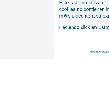
Este sistema utiliza c
cookies no contienen 
m�s placentera su exp
Haciendo click en Esto
fotocall
by
pyme