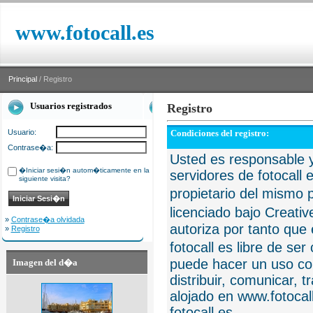
www.fotocall.es
Principal
/ Registro
Usuarios registrados
Registro
Usuario:
Condiciones del registro:
Contrase�a:
Usted es responsable y
�Iniciar sesi�n autom�ticamente en la
servidores de fotocall 
siguiente visita?
propietario del mismo p
licenciado bajo Creat
»
Contrase�a olvidada
autoriza por tanto que 
»
Registro
fotocall es libre de se
puede hacer un uso com
Imagen del d�a
distribuir, comunicar, 
alojado en www.fotocall
fotocall.es.