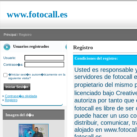
www.fotocall.es
Principal
/ Registro
Usuarios registrados
Registro
Usuario:
Condiciones del registro:
Contrase�a:
Usted es responsable y
�Iniciar sesi�n autom�ticamente en la
servidores de fotocall 
siguiente visita?
propietario del mismo p
licenciado bajo Creat
»
Contrase�a olvidada
autoriza por tanto que 
»
Registro
fotocall es libre de se
puede hacer un uso com
Imagen del d�a
distribuir, comunicar, 
alojado en www.fotocall
fotocall.es.