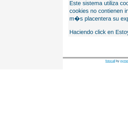
Este sistema utiliza c
cookies no contienen 
m�s placentera su exp
Haciendo click en Esto
fotocall
by
pyme