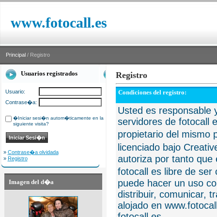
www.fotocall.es
Principal
/ Registro
Usuarios registrados
Registro
Usuario:
Condiciones del registro:
Contrase�a:
Usted es responsable y
�Iniciar sesi�n autom�ticamente en la
servidores de fotocall 
siguiente visita?
propietario del mismo p
licenciado bajo Creat
»
Contrase�a olvidada
autoriza por tanto que 
»
Registro
fotocall es libre de se
puede hacer un uso com
Imagen del d�a
distribuir, comunicar, 
alojado en www.fotocall
fotocall.es.