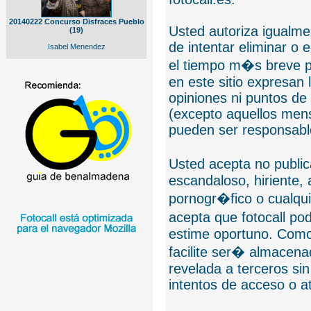
20140222 Concurso Disfraces Pueblo
Usted autoriza igualmen
(19)
de intentar eliminar o 
Isabel Menendez
el tiempo m�s breve p
en este sitio expresan 
opiniones ni puntos de
(excepto aquellos mens
pueden ser responsable
Usted acepta no public
escandaloso, hiriente,
pornogr�fico o cualquie
acepta que fotocall po
estime oportuno. Como
facilite ser� almacen
revelada a terceros sin
intentos de acceso o 