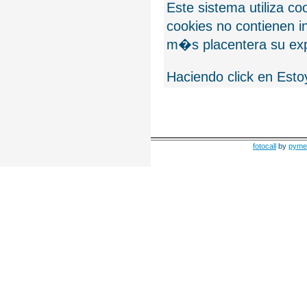
Este sistema utiliza c
cookies no contienen 
m�s placentera su exp
Haciendo click en Esto
fotocall
by
pyme