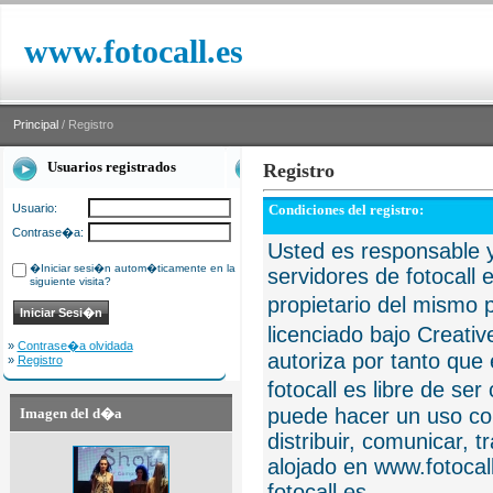
www.fotocall.es
Principal
/ Registro
Usuarios registrados
Registro
Usuario:
Condiciones del registro:
Contrase�a:
Usted es responsable y
�Iniciar sesi�n autom�ticamente en la
servidores de fotocall 
siguiente visita?
propietario del mismo p
licenciado bajo Creat
»
Contrase�a olvidada
autoriza por tanto que 
»
Registro
fotocall es libre de se
puede hacer un uso com
Imagen del d�a
distribuir, comunicar, 
alojado en www.fotocall
fotocall.es.