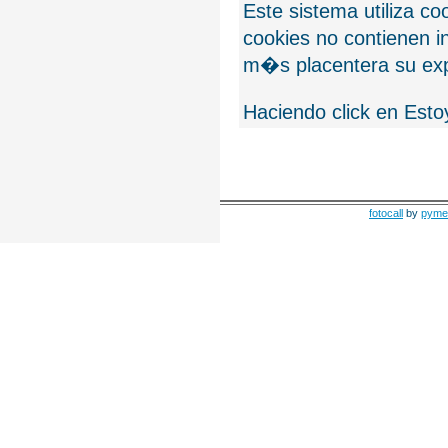
Este sistema utiliza c
cookies no contienen 
m�s placentera su exp
Haciendo click en Esto
fotocall
by
pyme