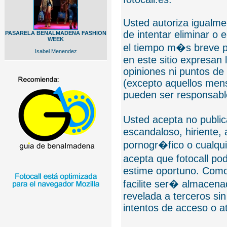
Usted autoriza igualmen
de intentar eliminar o 
PASARELA BENALMADENA FASHION
WEEK
el tiempo m�s breve p
Isabel Menendez
en este sitio expresan 
opiniones ni puntos de
(excepto aquellos mens
pueden ser responsable
Usted acepta no public
escandaloso, hiriente,
pornogr�fico o cualquie
acepta que fotocall po
estime oportuno. Como
facilite ser� almacen
revelada a terceros sin
intentos de acceso o 