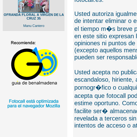
Usted autoriza igualmen
OFRANDA FLORAL A VIRGEN DE LA
CRUZ 35
de intentar eliminar o 
Manu Cantero
el tiempo m�s breve p
en este sitio expresan 
opiniones ni puntos de
(excepto aquellos mens
pueden ser responsable
Usted acepta no public
escandaloso, hiriente,
pornogr�fico o cualquie
acepta que fotocall po
estime oportuno. Como
facilite ser� almacen
revelada a terceros sin
intentos de acceso o 