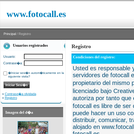
www.fotocall.es
Principal
/ Registro
Usuarios registrados
Registro
Usuario:
Condiciones del registro:
Contrase�a:
Usted es responsable y
�Iniciar sesi�n autom�ticamente en la
servidores de fotocall 
siguiente visita?
propietario del mismo p
licenciado bajo Creat
»
Contrase�a olvidada
autoriza por tanto que 
»
Registro
fotocall es libre de se
puede hacer un uso com
Imagen del d�a
distribuir, comunicar, 
alojado en www.fotocall
fotocall.es.