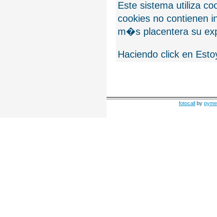
Este sistema utiliza c
cookies no contienen 
m�s placentera su exp
Haciendo click en Esto
fotocall
by
pyme