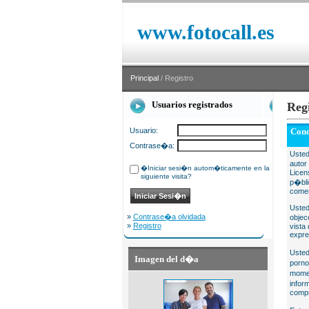
www.fotocall.es
Principal
/ Registro
Usuarios registrados
Reg
Usuario:
Cond
Contrase�a:
Usted
autor
�Iniciar sesi�n autom�ticamente en la
Licen
siguiente visita?
p�bli
comer
Usted
»
Contrase�a olvidada
objec
»
Registro
vista
expre
Usted
Imagen del d�a
porno
momen
infor
compr