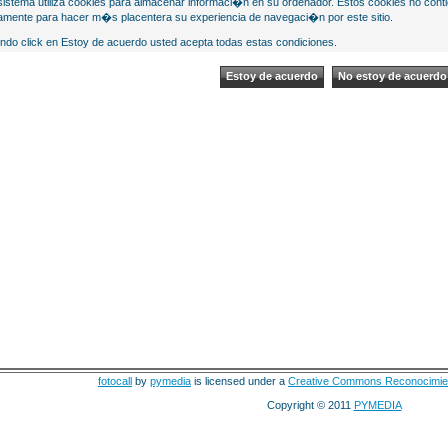
sistema utiliza cookies para almacenar informaci�n en su ordenador. Estos cookies no cont
mente para hacer m�s placentera su experiencia de navegaci�n por este sitio.
ndo click en Estoy de acuerdo usted acepta todas estas condiciones.
fotocall
by
pymedia
is licensed under a
Creative Commons Reconocimie
Copyright © 2011
PYMEDIA