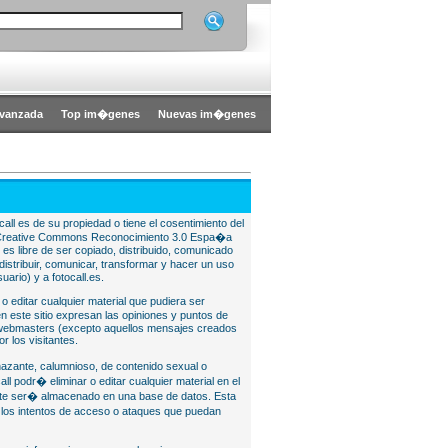
vanzada
Top im�genes
Nuevas im�genes
all es de su propiedad o tiene el cosentimiento del
bajo Creative Commons Reconocimiento 3.0 Espa�a
l es libre de ser copiado, distribuido, comunicado
istribuir, comunicar, transformar y hacer un uso
uario) y a fotocall.es.
 o editar cualquier material que pudiera ser
 este sitio expresan las opiniones y puntos de
o webmasters (excepto aquellos mensajes creados
r los visitantes.
nazante, calumnioso, de contenido sexual o
ll podr� eliminar o editar cualquier material en el
lite ser� almacenado en una base de datos. Esta
e los intentos de acceso o ataques que puedan