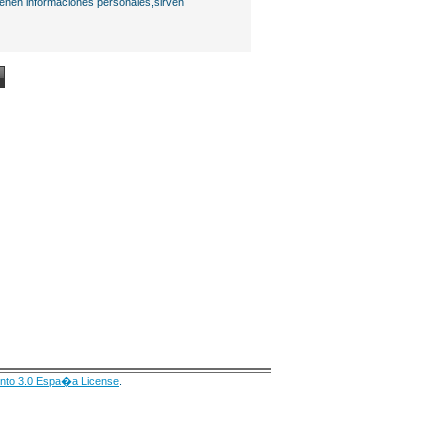
ienen informaciones personales,sirven
nto 3.0 Espa�a License
.