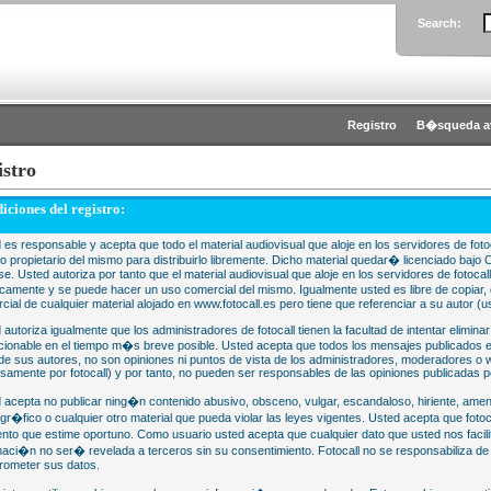
Search:
Registro
B�squeda a
istro
iciones del registro:
 es responsable y acepta que todo el material audiovisual que aloje en los servidores de fotoc
 o propietario del mismo para distribuirlo libremente. Dicho material quedar� licenciado 
se. Usted autoriza por tanto que el material audiovisual que aloje en los servidores de fotocal
camente y se puede hacer un uso comercial del mismo. Igualmente usted es libre de copiar, d
cial de cualquier material alojado en www.fotocall.es pero tiene que referenciar a su autor (us
 autoriza igualmente que los administradores de fotocall tienen la facultad de intentar eliminar
cionable en el tiempo m�s breve posible. Usted acepta que todos los mensajes publicados en
 de sus autores, no son opiniones ni puntos de vista de los administradores, moderadores 
samente por fotocall) y por tanto, no pueden ser responsables de las opiniones publicadas po
 acepta no publicar ning�n contenido abusivo, obsceno, vulgar, escandaloso, hiriente, ame
gr�fico o cualquier otro material que pueda violar las leyes vigentes. Usted acepta que fotoca
to que estime oportuno. Como usuario usted acepta que cualquier dato que usted nos faci
maci�n no ser� revelada a terceros sin su consentimiento. Fotocall no se responsabiliza d
ometer sus datos.