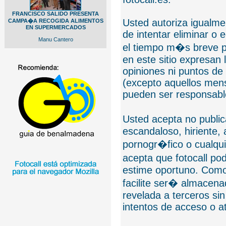
FRANCISCO SALIDO PRESENTA
Usted autoriza igualmen
CAMPA�A RECOGIDA ALIMENTOS
EN SUPERMERCADOS
de intentar eliminar o 
Manu Cantero
el tiempo m�s breve p
en este sitio expresan 
opiniones ni puntos de
(excepto aquellos mens
pueden ser responsable
Usted acepta no public
escandaloso, hiriente,
pornogr�fico o cualquie
acepta que fotocall po
estime oportuno. Como
facilite ser� almacen
revelada a terceros sin
intentos de acceso o 