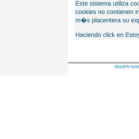
Este sistema utiliza c
cookies no contienen 
m�s placentera su exp
Haciendo click en Esto
fotocall
by
pyme