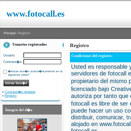
www.fotocall.es
Principal
/ Registro
Usuarios registrados
Registro
Usuario:
Condiciones del registro:
Contrase�a:
Usted es responsable y
�Iniciar sesi�n autom�ticamente en la
servidores de fotocall 
siguiente visita?
propietario del mismo p
licenciado bajo Creat
»
Contrase�a olvidada
autoriza por tanto que 
»
Registro
fotocall es libre de se
puede hacer un uso com
Imagen del d�a
distribuir, comunicar, 
alojado en www.fotocall
fotocall.es.