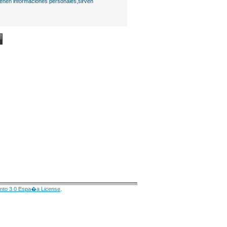
ienen informaciones personales,sirven
nto 3.0 Espa�a License
.