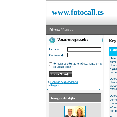
www.fotocall.es
Principal
/ Registro
Usuarios registrados
Reg
Usuario:
Cond
Contrase�a:
Usted
autor
�Iniciar sesi�n autom�ticamente en la
Licen
siguiente visita?
p�bli
comer
Usted
»
Contrase�a olvidada
objec
»
Registro
vista
expre
Usted
Imagen del d�a
porno
momen
infor
compr