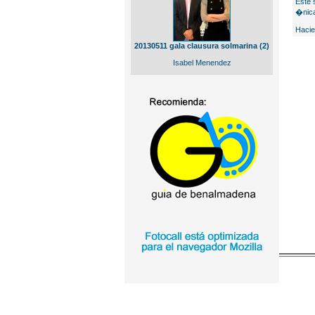
Este 
�nica
Hacie
20130511 gala clausura solmarina (2)
Isabel Menendez