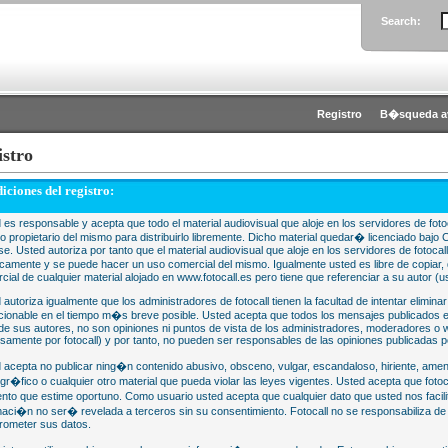
Search:
Registro
B�squeda a
istro
iciones del registro:
 es responsable y acepta que todo el material audiovisual que aloje en los servidores de fotoc
 o propietario del mismo para distribuirlo libremente. Dicho material quedar� licenciado 
se. Usted autoriza por tanto que el material audiovisual que aloje en los servidores de fotocal
camente y se puede hacer un uso comercial del mismo. Igualmente usted es libre de copiar, d
cial de cualquier material alojado en www.fotocall.es pero tiene que referenciar a su autor (us
 autoriza igualmente que los administradores de fotocall tienen la facultad de intentar eliminar
cionable en el tiempo m�s breve posible. Usted acepta que todos los mensajes publicados en
 de sus autores, no son opiniones ni puntos de vista de los administradores, moderadores 
samente por fotocall) y por tanto, no pueden ser responsables de las opiniones publicadas po
 acepta no publicar ning�n contenido abusivo, obsceno, vulgar, escandaloso, hiriente, ame
gr�fico o cualquier otro material que pueda violar las leyes vigentes. Usted acepta que fotoca
to que estime oportuno. Como usuario usted acepta que cualquier dato que usted nos faci
maci�n no ser� revelada a terceros sin su consentimiento. Fotocall no se responsabiliza d
ometer sus datos.