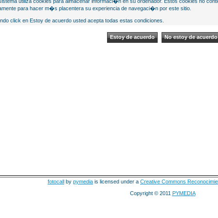
sistema utiliza cookies para almacenar informaci�n en su ordenador. Estos cookies no cont
mente para hacer m�s placentera su experiencia de navegaci�n por este sitio.
ndo click en Estoy de acuerdo usted acepta todas estas condiciones.
fotocall
by
pymedia
is licensed under a
Creative Commons Reconocimie
Copyright © 2011
PYMEDIA