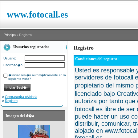
www.fotocall.es
Principal
/ Registro
Usuarios registrados
Registro
Usuario:
Condiciones del registro:
Contrase�a:
Usted es responsable y
�Iniciar sesi�n autom�ticamente en la
servidores de fotocall 
siguiente visita?
propietario del mismo p
licenciado bajo Creat
»
Contrase�a olvidada
autoriza por tanto que 
»
Registro
fotocall es libre de se
puede hacer un uso com
Imagen del d�a
distribuir, comunicar, 
alojado en www.fotocall
fotocall.es.