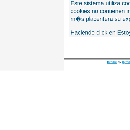
Este sistema utiliza c
cookies no contienen 
m�s placentera su exp
Haciendo click en Esto
fotocall
by
pyme