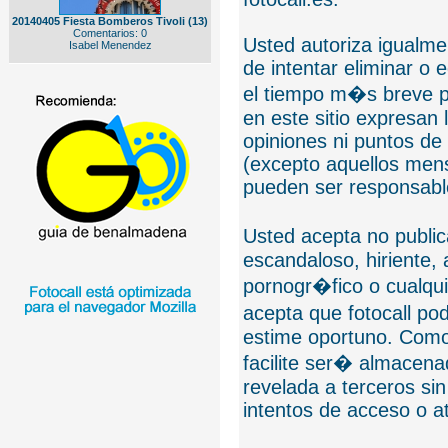
20140405 Fiesta Bomberos Tivoli (13)
Comentarios: 0
Usted autoriza igualmen
Isabel Menendez
de intentar eliminar o 
el tiempo m�s breve p
en este sitio expresan 
opiniones ni puntos de
(excepto aquellos mens
pueden ser responsable
Usted acepta no public
escandaloso, hiriente,
pornogr�fico o cualquie
acepta que fotocall po
estime oportuno. Como
facilite ser� almacen
revelada a terceros sin
intentos de acceso o 