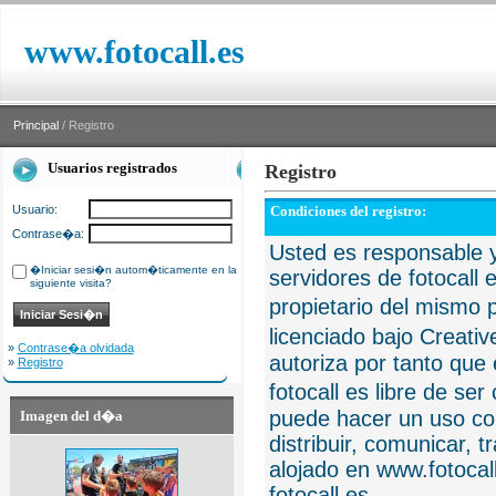
www.fotocall.es
Principal
/ Registro
Usuarios registrados
Registro
Usuario:
Condiciones del registro:
Contrase�a:
Usted es responsable y
�Iniciar sesi�n autom�ticamente en la
servidores de fotocall 
siguiente visita?
propietario del mismo p
licenciado bajo Creat
»
Contrase�a olvidada
autoriza por tanto que 
»
Registro
fotocall es libre de se
puede hacer un uso com
Imagen del d�a
distribuir, comunicar, 
alojado en www.fotocall
fotocall.es.