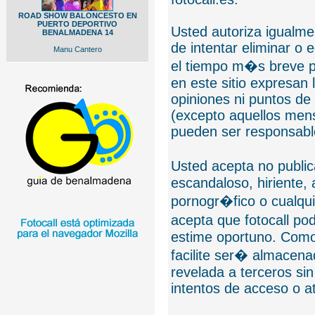
ROAD SHOW BALONCESTO EN
PUERTO DEPORTIVO
Usted autoriza igualmen
BENALMADENA 14
de intentar eliminar o 
Manu Cantero
el tiempo m�s breve p
en este sitio expresan 
opiniones ni puntos de
(excepto aquellos mens
pueden ser responsable
Usted acepta no public
escandaloso, hiriente,
pornogr�fico o cualquie
acepta que fotocall po
estime oportuno. Como
facilite ser� almacen
revelada a terceros sin
intentos de acceso o 