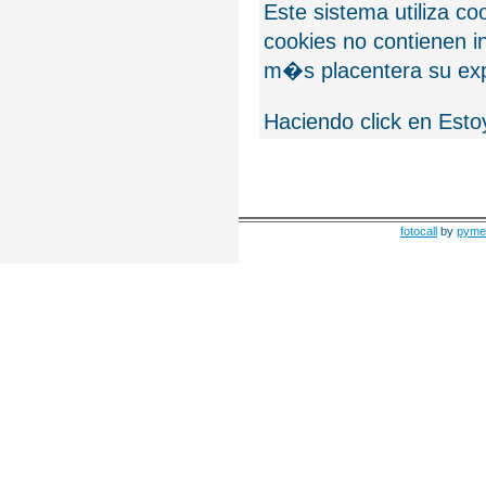
Este sistema utiliza c
cookies no contienen 
m�s placentera su exp
Haciendo click en Esto
fotocall
by
pyme