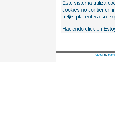
Este sistema utiliza c
cookies no contienen 
m�s placentera su exp
Haciendo click en Esto
fotocall
by
pyme