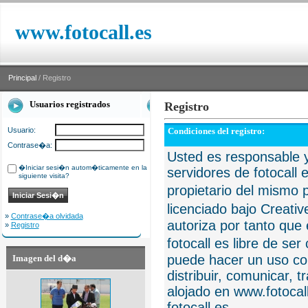
www.fotocall.es
Principal
/ Registro
Usuarios registrados
Registro
Usuario:
Condiciones del registro:
Contrase�a:
Usted es responsable y
�Iniciar sesi�n autom�ticamente en la
servidores de fotocall 
siguiente visita?
propietario del mismo p
licenciado bajo Creat
»
Contrase�a olvidada
autoriza por tanto que 
»
Registro
fotocall es libre de se
puede hacer un uso com
Imagen del d�a
distribuir, comunicar, 
alojado en www.fotocall
fotocall.es.