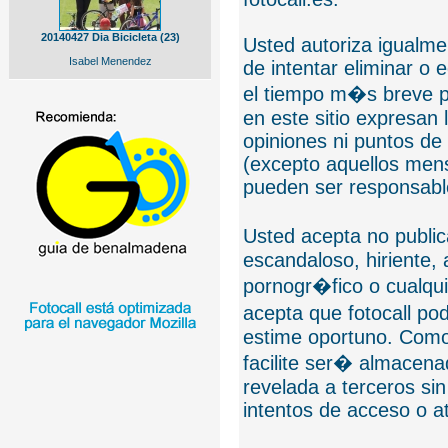
20140427 Dia Bicicleta (23)
Usted autoriza igualmen
Isabel Menendez
de intentar eliminar o 
el tiempo m�s breve p
en este sitio expresan 
opiniones ni puntos de
(excepto aquellos mens
pueden ser responsable
Usted acepta no public
escandaloso, hiriente,
pornogr�fico o cualquie
acepta que fotocall po
estime oportuno. Como
facilite ser� almacen
revelada a terceros sin
intentos de acceso o 