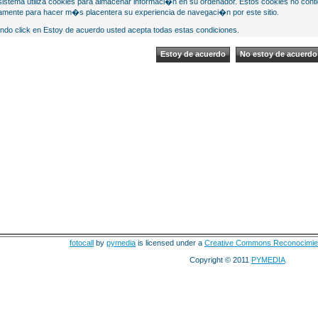
sistema utiliza cookies para almacenar informaci�n en su ordenador. Estos cookies no cont
mente para hacer m�s placentera su experiencia de navegaci�n por este sitio.
ndo click en Estoy de acuerdo usted acepta todas estas condiciones.
fotocall
by
pymedia
is licensed under a
Creative Commons Reconocimie
Copyright © 2011
PYMEDIA