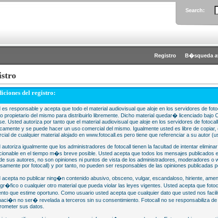
Search:
Registro
B�squeda a
istro
iciones del registro:
 es responsable y acepta que todo el material audiovisual que aloje en los servidores de fotoc
 o propietario del mismo para distribuirlo libremente. Dicho material quedar� licenciado 
se. Usted autoriza por tanto que el material audiovisual que aloje en los servidores de fotocal
camente y se puede hacer un uso comercial del mismo. Igualmente usted es libre de copiar, d
cial de cualquier material alojado en www.fotocall.es pero tiene que referenciar a su autor (us
 autoriza igualmente que los administradores de fotocall tienen la facultad de intentar eliminar
cionable en el tiempo m�s breve posible. Usted acepta que todos los mensajes publicados en
 de sus autores, no son opiniones ni puntos de vista de los administradores, moderadores 
samente por fotocall) y por tanto, no pueden ser responsables de las opiniones publicadas po
 acepta no publicar ning�n contenido abusivo, obsceno, vulgar, escandaloso, hiriente, ame
gr�fico o cualquier otro material que pueda violar las leyes vigentes. Usted acepta que fotoca
to que estime oportuno. Como usuario usted acepta que cualquier dato que usted nos faci
maci�n no ser� revelada a terceros sin su consentimiento. Fotocall no se responsabiliza d
ometer sus datos.