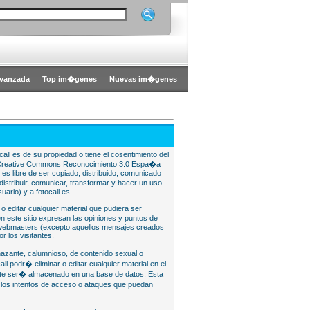
vanzada
Top im�genes
Nuevas im�genes
all es de su propiedad o tiene el cosentimiento del
bajo Creative Commons Reconocimiento 3.0 Espa�a
l es libre de ser copiado, distribuido, comunicado
istribuir, comunicar, transformar y hacer un uso
uario) y a fotocall.es.
 o editar cualquier material que pudiera ser
 este sitio expresan las opiniones y puntos de
o webmasters (excepto aquellos mensajes creados
r los visitantes.
nazante, calumnioso, de contenido sexual o
ll podr� eliminar o editar cualquier material en el
lite ser� almacenado en una base de datos. Esta
e los intentos de acceso o ataques que puedan