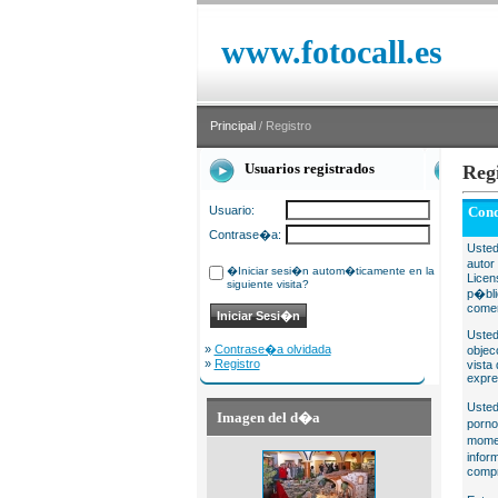
www.fotocall.es
Principal
/ Registro
Usuarios registrados
Reg
Usuario:
Cond
Contrase�a:
Usted
autor
�Iniciar sesi�n autom�ticamente en la
Licen
siguiente visita?
p�bli
comer
Usted
»
Contrase�a olvidada
objec
»
Registro
vista
expre
Usted
Imagen del d�a
porno
momen
infor
compr