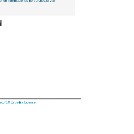
ienen informaciones personales,sirven
nto 3.0 Espa�a License
.