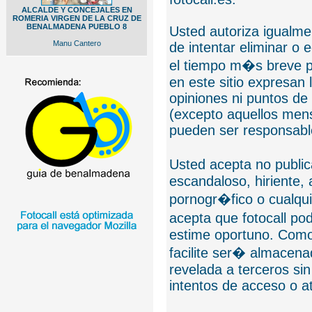
ALCALDE Y CONCEJALES EN
ROMERIA VIRGEN DE LA CRUZ DE
BENALMADENA PUEBLO 8
Usted autoriza igualmen
Manu Cantero
de intentar eliminar o 
el tiempo m�s breve p
en este sitio expresan 
opiniones ni puntos de
(excepto aquellos mens
pueden ser responsable
Usted acepta no public
escandaloso, hiriente,
pornogr�fico o cualquie
acepta que fotocall po
estime oportuno. Como
facilite ser� almacen
revelada a terceros sin
intentos de acceso o 