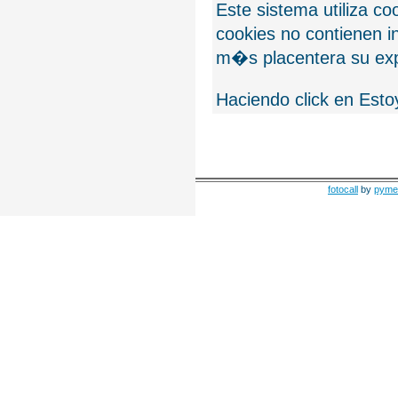
Este sistema utiliza c
cookies no contienen 
m�s placentera su exp
Haciendo click en Esto
fotocall
by
pyme