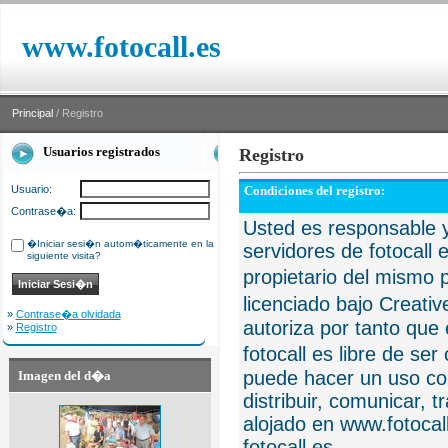
www.fotocall.es
Principal
/ Registro
Usuarios registrados
Registro
Usuario:
Condiciones del registro:
Contrase�a:
Usted es responsable y
�Iniciar sesi�n autom�ticamente en la
servidores de fotocall 
siguiente visita?
propietario del mismo p
licenciado bajo Creat
»
Contrase�a olvidada
autoriza por tanto que 
»
Registro
fotocall es libre de se
puede hacer un uso com
Imagen del d�a
distribuir, comunicar, 
alojado en www.fotocall
fotocall.es.