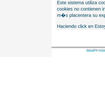
Este sistema utiliza c
cookies no contienen 
m�s placentera su exp
Haciendo click en Esto
fotocall
by
pyme