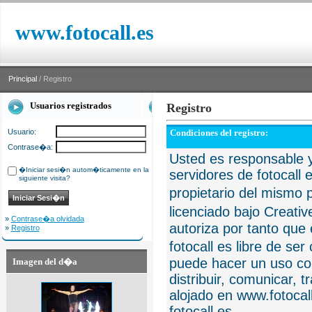
www.fotocall.es
Principal
/ Registro
Usuarios registrados
Registro
Usuario:
Condiciones del registro:
Contrase�a:
Usted es responsable y
�Iniciar sesi�n autom�ticamente en la
servidores de fotocall 
siguiente visita?
propietario del mismo p
licenciado bajo Creat
»
Contrase�a olvidada
autoriza por tanto que 
»
Registro
fotocall es libre de se
puede hacer un uso com
Imagen del d�a
distribuir, comunicar, 
alojado en www.fotocall
fotocall.es.