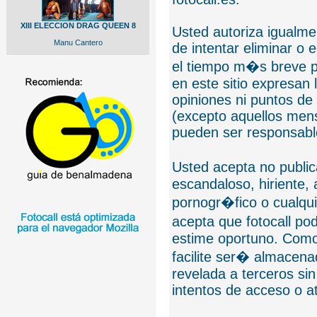
XIII ELECCION DRAG QUEEN 8
Usted autoriza igualmen
Manu Cantero
de intentar eliminar o 
el tiempo m�s breve p
en este sitio expresan 
opiniones ni puntos de
(excepto aquellos mens
pueden ser responsable
Usted acepta no public
escandaloso, hiriente,
pornogr�fico o cualquie
acepta que fotocall po
estime oportuno. Como
facilite ser� almacen
revelada a terceros sin
intentos de acceso o 